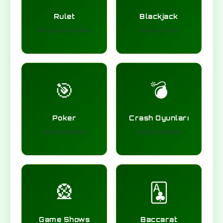
Rulet
Blackjack
Avrupa & Amerikan
Klasik & Canlı
🎯
💣
Poker
Crash Oyunları
Texas Hold'em
Aviator & Mines
🎡
🃑
Game Shows
Baccarat