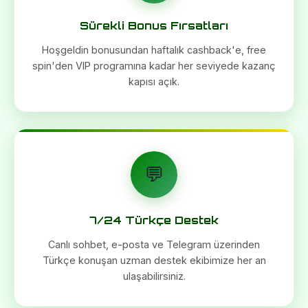
Sürekli Bonus Fırsatları
Hoşgeldin bonusundan haftalık cashback'e, free
spin'den VIP programına kadar her seviyede kazanç
kapısı açık.
💬
7/24 Türkçe Destek
Canlı sohbet, e-posta ve Telegram üzerinden
Türkçe konuşan uzman destek ekibimize her an
ulaşabilirsiniz.