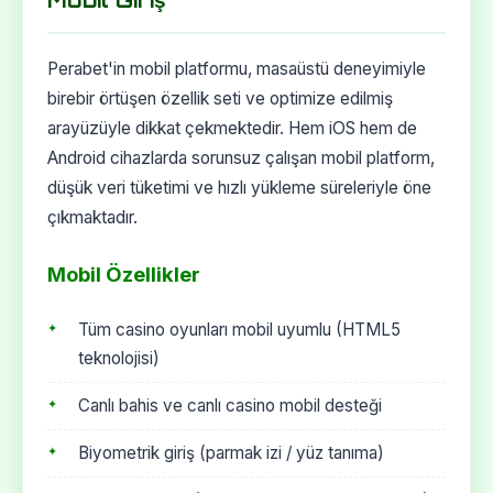
Mobil Giriş
Perabet'in mobil platformu, masaüstü deneyimiyle
birebir örtüşen özellik seti ve optimize edilmiş
arayüzüyle dikkat çekmektedir. Hem iOS hem de
Android cihazlarda sorunsuz çalışan mobil platform,
düşük veri tüketimi ve hızlı yükleme süreleriyle öne
çıkmaktadır.
Mobil Özellikler
Tüm casino oyunları mobil uyumlu (HTML5
teknolojisi)
Canlı bahis ve canlı casino mobil desteği
Biyometrik giriş (parmak izi / yüz tanıma)