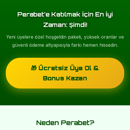
Perabet'e Katılmak İçin En İyi
Zaman: Şimdi!
Yeni üyelere özel hoşgeldin paketi, yüksek oranlar ve
güvenli ödeme altyapısıyla farkı hemen hissedin.
🎁 Ücretsiz Üye Ol &
Bonus Kazan
Neden Perabet?