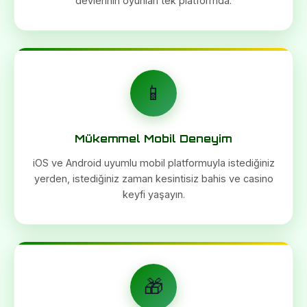
devlerinin oyunları tek platformda.
📱
Mükemmel Mobil Deneyim
iOS ve Android uyumlu mobil platformuyla istediğiniz
yerden, istediğiniz zaman kesintisiz bahis ve casino
keyfi yaşayın.
🎁