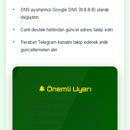
DNS ayarlarınızı Google DNS (8.8.8.8) olarak
değiştirin
Canlı destek hattından güncel adresi talep edin
Perabet Telegram kanalını takip ederek anlık
güncellemeleri alın
🔔 Önemli Uyarı
Perabet'in resmi sosyal medya
hesaplarını ve bu sayfayı takip ederek
her zaman doğru ve güncel giriş
adresine ulaşabilirsiniz. Sahte sitelere