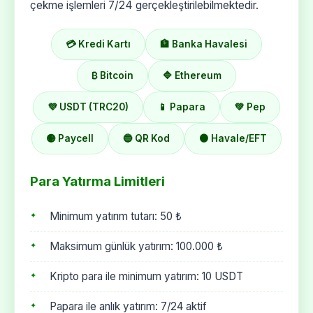
çekme işlemleri 7/24 gerçekleştirilebilmektedir.
💳 Kredi Kartı
🏦 Banka Havalesi
₿ Bitcoin
🔷 Ethereum
💜 USDT (TRC20)
📱 Papara
💚 Pep
🟡 Paycell
🔵 QR Kod
🟠 Havale/EFT
Para Yatırma Limitleri
Minimum yatırım tutarı: 50 ₺
Maksimum günlük yatırım: 100.000 ₺
Kripto para ile minimum yatırım: 10 USDT
Papara ile anlık yatırım: 7/24 aktif