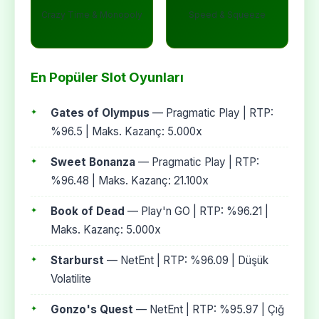
Crazy Time & Monopoly
Speed & Squeeze
En Popüler Slot Oyunları
Gates of Olympus
— Pragmatic Play | RTP:
%96.5 | Maks. Kazanç: 5.000x
Sweet Bonanza
— Pragmatic Play | RTP:
%96.48 | Maks. Kazanç: 21.100x
Book of Dead
— Play'n GO | RTP: %96.21 |
Maks. Kazanç: 5.000x
Starburst
— NetEnt | RTP: %96.09 | Düşük
Volatilite
Gonzo's Quest
— NetEnt | RTP: %95.97 | Çığ