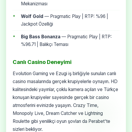
Mekanizması
Wolf Gold
— Pragmatic Play | RTP: %96 |
Jackpot Özelliği
Big Bass Bonanza
— Pragmatic Play | RTP:
%96.71 | Balıkçı Teması
Canlı Casino Deneyimi
Evolution Gaming ve Ezugi iş birliğiyle sunulan canlı
casino masalarında gerçek krupiyelerle oynayın. HD
kalitesindeki yayınlar, çoklu kamera açıları ve Türkçe
konuşan krupiyeler sayesinde gerçek bir casino
atmosferini evinizde yaşayın. Crazy Time,
Monopoly Live, Dream Catcher ve Lightning
Roulette gibi yenilikçi oyun şovları da Perabet'te
sizleri bekliyor.