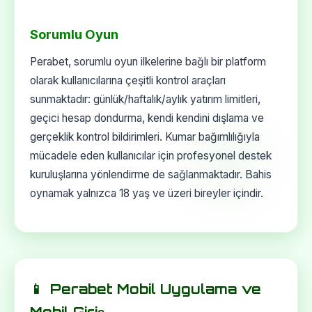
Sorumlu Oyun
Perabet, sorumlu oyun ilkelerine bağlı bir platform
olarak kullanıcılarına çeşitli kontrol araçları
sunmaktadır: günlük/haftalık/aylık yatırım limitleri,
geçici hesap dondurma, kendi kendini dışlama ve
gerçeklik kontrol bildirimleri. Kumar bağımlılığıyla
mücadele eden kullanıcılar için profesyonel destek
kuruluşlarına yönlendirme de sağlanmaktadır. Bahis
oynamak yalnızca 18 yaş ve üzeri bireyler içindir.
📱
Perabet Mobil Uygulama ve