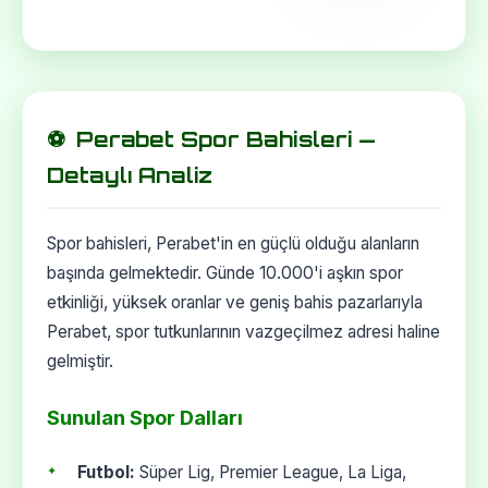
⚽
Perabet Spor Bahisleri —
Detaylı Analiz
Spor bahisleri, Perabet'in en güçlü olduğu alanların
başında gelmektedir. Günde 10.000'i aşkın spor
etkinliği, yüksek oranlar ve geniş bahis pazarlarıyla
Perabet, spor tutkunlarının vazgeçilmez adresi haline
gelmiştir.
Sunulan Spor Dalları
Futbol:
Süper Lig, Premier League, La Liga,