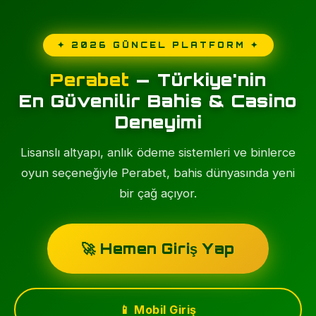
✦ 2026 GÜNCEL PLATFORM ✦
Perabet
— Türkiye'nin
En Güvenilir Bahis & Casino
Deneyimi
Lisanslı altyapı, anlık ödeme sistemleri ve binlerce
oyun seçeneğiyle Perabet, bahis dünyasında yeni
bir çağ açıyor.
🚀 Hemen Giriş Yap
📱 Mobil Giriş