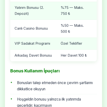
Yatırım Bonusu (2.
%75 — Maks.
28x
Depozit)
750 ₺
%50 — Maks.
Canlı Casino Bonusu
35x
500 ₺
VIP Sadakat Programı
Özel Teklifler
Koşul
Arkadaş Davet Bonusu
Her Davet 100 ₺
15x
Bonus Kullanım İpuçları
Bonusları talep etmeden önce çevrim şartlarını
dikkatlice okuyun
Hoşgeldin bonusu yalnızca ilk yatırımda
geçerlidir; kaçırmayın