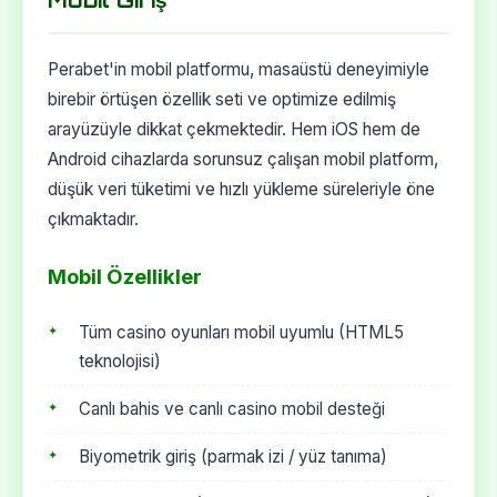
Mobil Giriş
Perabet'in mobil platformu, masaüstü deneyimiyle
birebir örtüşen özellik seti ve optimize edilmiş
arayüzüyle dikkat çekmektedir. Hem iOS hem de
Android cihazlarda sorunsuz çalışan mobil platform,
düşük veri tüketimi ve hızlı yükleme süreleriyle öne
çıkmaktadır.
Mobil Özellikler
Tüm casino oyunları mobil uyumlu (HTML5
teknolojisi)
Canlı bahis ve canlı casino mobil desteği
Biyometrik giriş (parmak izi / yüz tanıma)