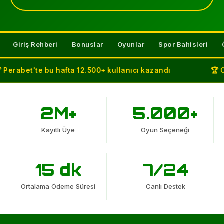
Giriş Rehberi
Bonuslar
Oyunlar
Spor Bahisleri
Perabet'te bu hafta 12.500+ kullanıcı kazandı
Ca
2M+
5.000+
Kayıtlı Üye
Oyun Seçeneği
15 dk
7/24
Ortalama Ödeme Süresi
Canlı Destek