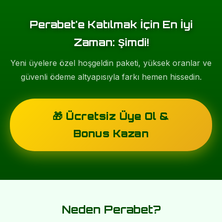
Perabet'e Katılmak İçin En İyi
Zaman: Şimdi!
Yeni üyelere özel hoşgeldin paketi, yüksek oranlar ve
güvenli ödeme altyapısıyla farkı hemen hissedin.
🎁 Ücretsiz Üye Ol &
Bonus Kazan
Neden Perabet?