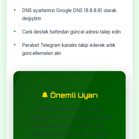
DNS ayarlarınızı Google DNS (8.8.8.8) olarak
değiştirin
Canlı destek hattından güncel adresi talep edin
Perabet Telegram kanalını takip ederek anlık
güncellemeleri alın
🔔 Önemli Uyarı
Perabet'in resmi sosyal medya
hesaplarını ve bu sayfayı takip ederek
her zaman doğru ve güncel giriş
adresine ulaşabilirsiniz. Sahte sitelere