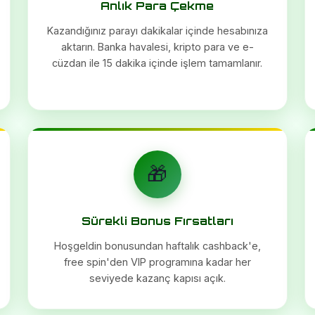
Anlık Para Çekme
Kazandığınız parayı dakikalar içinde hesabınıza
aktarın. Banka havalesi, kripto para ve e-
cüzdan ile 15 dakika içinde işlem tamamlanır.
🎁
Sürekli Bonus Fırsatları
Hoşgeldin bonusundan haftalık cashback'e,
free spin'den VIP programına kadar her
seviyede kazanç kapısı açık.