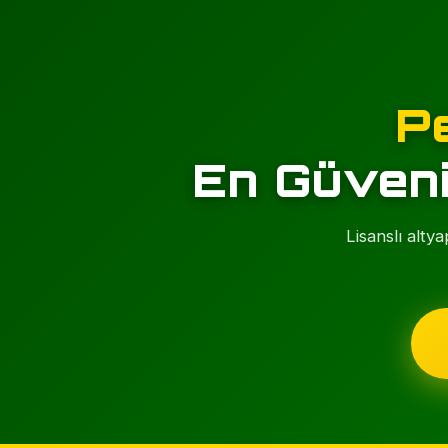
P
En Güveni
Lisanslı alty