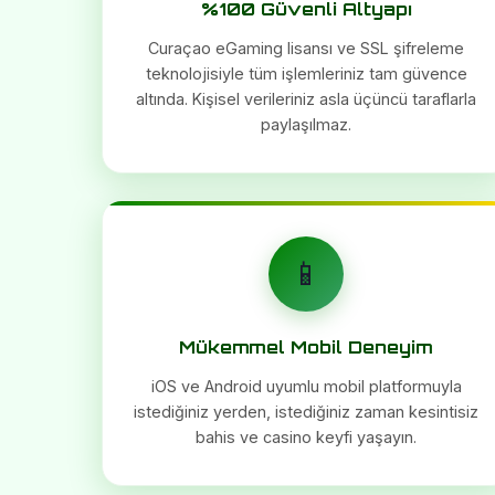
%100 Güvenli Altyapı
Curaçao eGaming lisansı ve SSL şifreleme
teknolojisiyle tüm işlemleriniz tam güvence
altında. Kişisel verileriniz asla üçüncü taraflarla
paylaşılmaz.
📱
Mükemmel Mobil Deneyim
iOS ve Android uyumlu mobil platformuyla
istediğiniz yerden, istediğiniz zaman kesintisiz
bahis ve casino keyfi yaşayın.