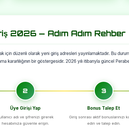
iriş 2026 — Adım Adım Rehber
k için düzenli olarak yeni giriş adresleri yayınlamaktadır. Bu durum,
ma kararlılığının bir göstergesidir. 2026 yılı itibarıyla güncel Pera
2
3
Üye Girişi Yap
Bonus Talep Et
ullanıcı adı ve şifrenizi girerek
Giriş sonrası aktif bonuslarınızı k
hesabınıza güvenle erişin.
edin ve talep edin.