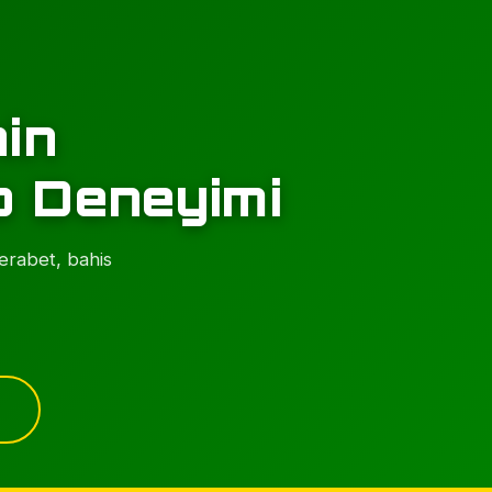
in
o Deneyimi
Perabet, bahis