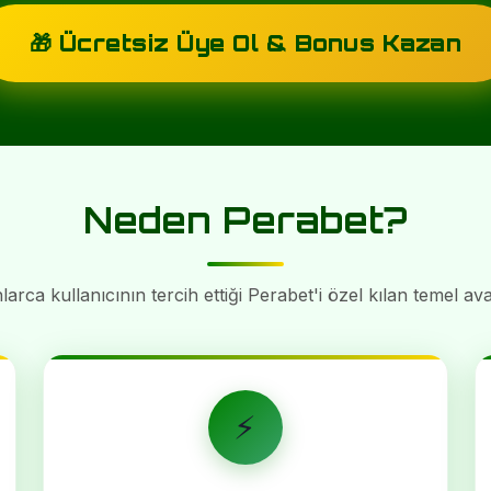
🎁 Ücretsiz Üye Ol & Bonus Kazan
Neden Perabet?
larca kullanıcının tercih ettiği Perabet'i özel kılan temel ava
⚡