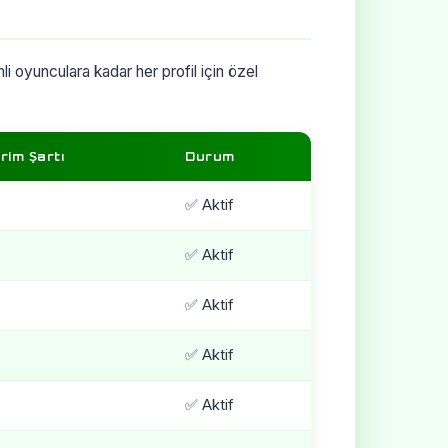
i oyunculara kadar her profil için özel
rim Şartı
Durum
✅ Aktif
✅ Aktif
✅ Aktif
✅ Aktif
✅ Aktif