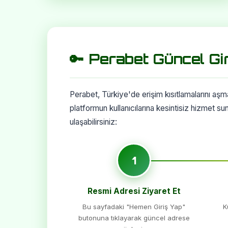
🔑
Perabet Güncel G
Perabet, Türkiye'de erişim kısıtlamalarını aşma
platformun kullanıcılarına kesintisiz hizmet sun
ulaşabilirsiniz:
1
Resmi Adresi Ziyaret Et
Bu sayfadaki "Hemen Giriş Yap"
K
butonuna tıklayarak güncel adrese