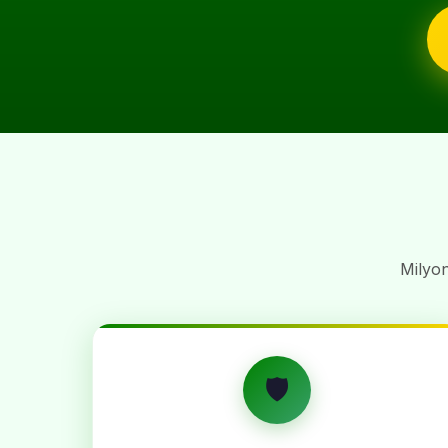
Milyon
🛡️