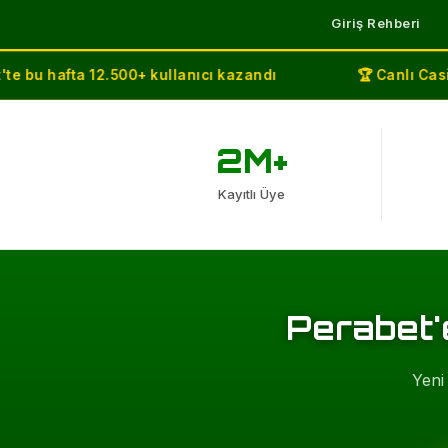
Giriş Rehberi
 bu hafta 12.500+ kullanıcı kazandı
Canlı Casino
2M+
Kayıtlı Üye
Perabet'e
Yeni