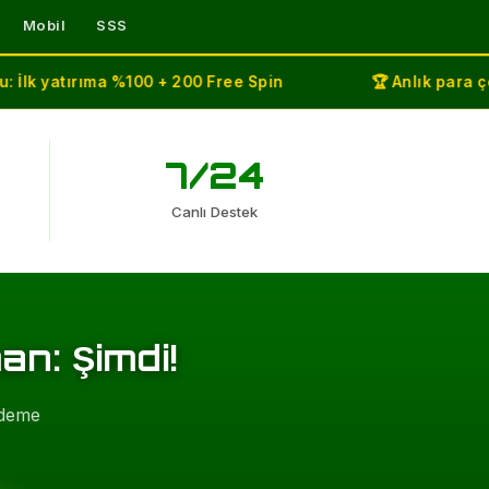
Mobil
SSS
lk yatırıma %100 + 200 Free Spin
Anlık para çek
7/24
Canlı Destek
an: Şimdi!
ödeme