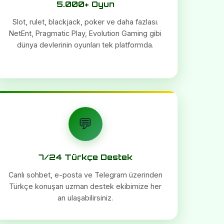
5.000+ Oyun
Slot, rulet, blackjack, poker ve daha fazlası.
NetEnt, Pragmatic Play, Evolution Gaming gibi
dünya devlerinin oyunları tek platformda.
💬
7/24 Türkçe Destek
Canlı sohbet, e-posta ve Telegram üzerinden
Türkçe konuşan uzman destek ekibimize her
an ulaşabilirsiniz.