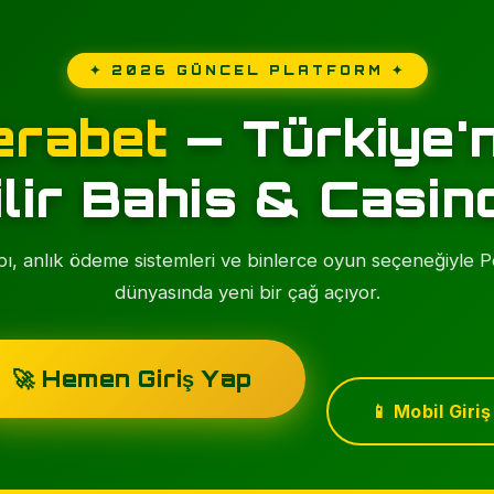
✦ 2026 GÜNCEL PLATFORM ✦
erabet
— Türkiye'n
lir Bahis & Casin
apı, anlık ödeme sistemleri ve binlerce oyun seçeneğiyle 
dünyasında yeni bir çağ açıyor.
🚀 Hemen Giriş Yap
📱 Mobil Giriş