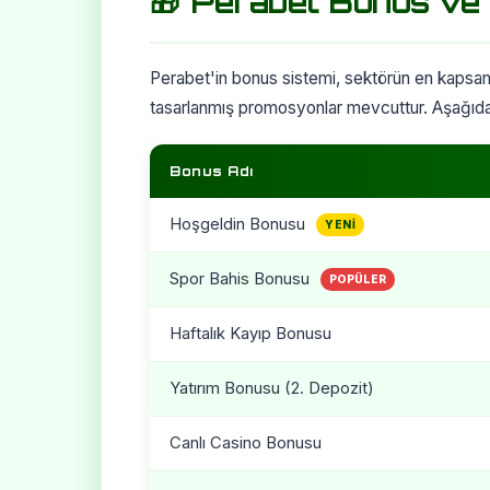
🎁
Perabet Bonus ve
Perabet'in bonus sistemi, sektörün en kapsamlı
tasarlanmış promosyonlar mevcuttur. Aşağıda 2
Bonus Adı
Hoşgeldin Bonusu
YENİ
Spor Bahis Bonusu
POPÜLER
Haftalık Kayıp Bonusu
Yatırım Bonusu (2. Depozit)
Canlı Casino Bonusu