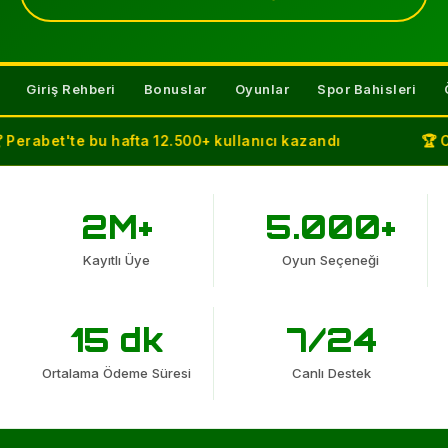
Giriş Rehberi
Bonuslar
Oyunlar
Spor Bahisleri
Perabet'te bu hafta 12.500+ kullanıcı kazandı
Ca
2M+
5.000+
Kayıtlı Üye
Oyun Seçeneği
15 dk
7/24
Ortalama Ödeme Süresi
Canlı Destek