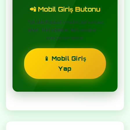
📲 Mobil Giriş Butonu
Tek tıkla Perabet'in mobil platformuna
erişin. Tüm özellikler, tüm bonuslar —
avucunuzun içinde.
📱 Mobil Giriş
Yap