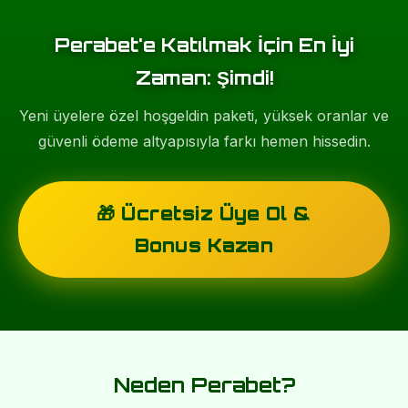
Perabet'e Katılmak İçin En İyi
Zaman: Şimdi!
Yeni üyelere özel hoşgeldin paketi, yüksek oranlar ve
güvenli ödeme altyapısıyla farkı hemen hissedin.
🎁 Ücretsiz Üye Ol &
Bonus Kazan
Neden Perabet?