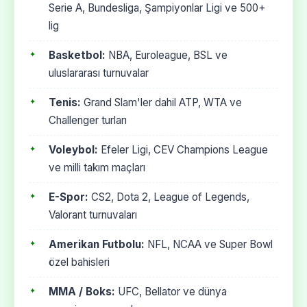
Serie A, Bundesliga, Şampiyonlar Ligi ve 500+
lig
Basketbol:
NBA, Euroleague, BSL ve
uluslararası turnuvalar
Tenis:
Grand Slam'ler dahil ATP, WTA ve
Challenger turları
Voleybol:
Efeler Ligi, CEV Champions League
ve milli takım maçları
E-Spor:
CS2, Dota 2, League of Legends,
Valorant turnuvaları
Amerikan Futbolu:
NFL, NCAA ve Super Bowl
özel bahisleri
MMA / Boks:
UFC, Bellator ve dünya