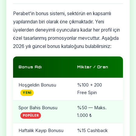
Perabet'in bonus sistemi, sektörün en kapsamlı
yapılarından biri olarak öne çıkmaktadır. Yeni
üyelerden deneyimli oyunculara kadar her profil için
özel tasarlanmış promosyonlar mevcuttur. Aşağıda
2026 yılı güncel bonus kataloğunu bulabilirsiniz:
Çevr
Bonus Adı
Miktar / Oran
Şartı
Hoşgeldin Bonusu
%100 + 200
30x
Free Spin
YENİ
Spor Bahis Bonusu
%50 — Maks.
25x
1.000 ₺
POPÜLER
Haftalık Kayıp Bonusu
%15 Cashback
10x