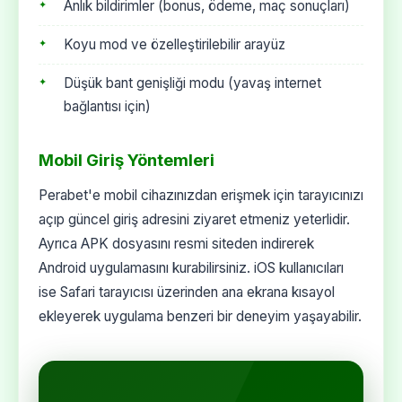
Anlık bildirimler (bonus, ödeme, maç sonuçları)
Koyu mod ve özelleştirilebilir arayüz
Düşük bant genişliği modu (yavaş internet
bağlantısı için)
Mobil Giriş Yöntemleri
Perabet'e mobil cihazınızdan erişmek için tarayıcınızı
açıp güncel giriş adresini ziyaret etmeniz yeterlidir.
Ayrıca APK dosyasını resmi siteden indirerek
Android uygulamasını kurabilirsiniz. iOS kullanıcıları
ise Safari tarayıcısı üzerinden ana ekrana kısayol
ekleyerek uygulama benzeri bir deneyim yaşayabilir.