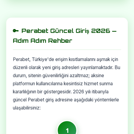
🔑
Perabet Güncel Giriş 2026 —
Adım Adım Rehber
Perabet, Türkiye'de erişim kısıtlamalarını aşmak için
düzenli olarak yeni giriş adresleri yayınlamaktadır. Bu
durum, sitenin güvenilirliğini azaltmaz; aksine
platformun kullanıcılarına kesintisiz hizmet sunma
kararlılığının bir göstergesidir. 2026 yılı itibarıyla
güncel Perabet giriş adresine aşağıdaki yöntemlerle
ulaşabilirsiniz:
1