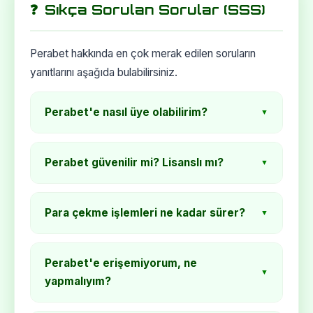
❓
Sıkça Sorulan Sorular (SSS)
Perabet hakkında en çok merak edilen soruların
yanıtlarını aşağıda bulabilirsiniz.
Perabet'e nasıl üye olabilirim?
Perabet'e üye olmak çok kolaydır. Güncel giriş
adresini ziyaret edin, "Üye Ol" butonuna
Perabet güvenilir mi? Lisanslı mı?
tıklayın ve gerekli bilgileri doldurun. Ad, soyad,
Evet, Perabet Curaçao eGaming otoritesi
e-posta adresi, telefon numarası ve şifre
tarafından lisanslanmış, uluslararası alanda
belirlemeniz yeterlidir. Üyelik işlemi yaklaşık 2
Para çekme işlemleri ne kadar sürer?
tanınan bir bahis ve casino platformudur. 256-
dakika sürmektedir. 18 yaşından büyük
Perabet'te para çekme işlemleri ortalama 15
bit SSL şifreleme, bağımsız RNG sertifikası ve
olduğunuzu onaylamanız gerekmektedir.
dakika ile 2 saat arasında tamamlanmaktadır.
2 milyonu aşkın kayıtlı kullanıcısıyla güvenilirliğini
Perabet'e erişemiyorum, ne
Kripto para çekimleri genellikle en hızlı
kanıtlamıştır.
yapmalıyım?
yöntemdir. İlk para çekme işleminde kimlik
Erişim sorunu yaşıyorsanız şu adımları deneyin:
doğrulaması gerekebilir; bu işlem