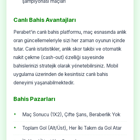
şampiyonası maçları
Canlı Bahis Avantajları
Perabet'in canlı bahis platformu, maç esnasında anlık
oran güncellemeleriyle sizi her zaman oyunun içinde
tutar. Canlı istatistikler, anlık skor takibi ve otomatik
nakit çekme (cash-out) özelliği sayesinde
bahislerinizi stratejik olarak yönetebilirsiniz. Mobil
uygulama üzerinden de kesintisiz canlı bahis
deneyimi yaşanabilmektedir.
Bahis Pazarları
Maç Sonucu (1X2), Çifte Şans, Beraberlik Yok
Toplam Gol (Alt/Üst), Her İki Takım da Gol Atar