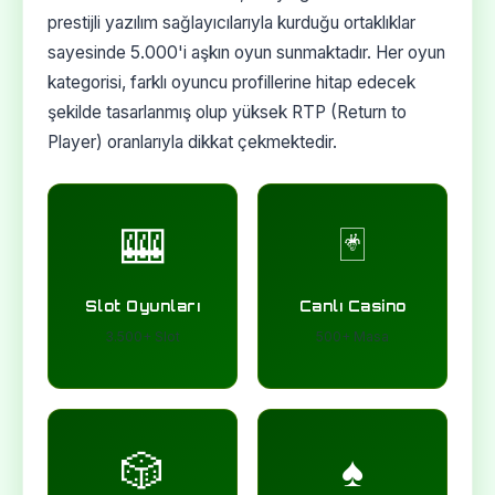
prestijli yazılım sağlayıcılarıyla kurduğu ortaklıklar
sayesinde 5.000'i aşkın oyun sunmaktadır. Her oyun
kategorisi, farklı oyuncu profillerine hitap edecek
şekilde tasarlanmış olup yüksek RTP (Return to
Player) oranlarıyla dikkat çekmektedir.
🎰
🃏
Slot Oyunları
Canlı Casino
3.500+ Slot
500+ Masa
🎲
♠️