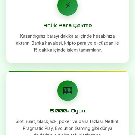
⚡
Anlık Para Çekme
Kazandığınız parayı dakikalar içinde hesabınıza
aktarın. Banka havalesi, kripto para ve e-cüzdan ile
15 dakika içinde işlem tamamlanır.
🎰
5.000+ Oyun
Slot, rulet, blackjack, poker ve daha fazlası. NetEnt,
Pragmatic Play, Evolution Gaming gibi dünya