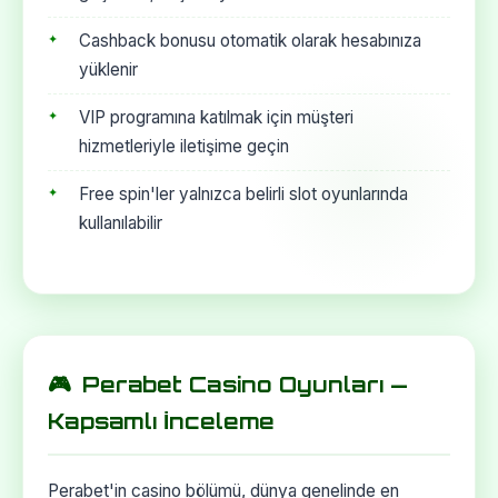
Cashback bonusu otomatik olarak hesabınıza
yüklenir
VIP programına katılmak için müşteri
hizmetleriyle iletişime geçin
Free spin'ler yalnızca belirli slot oyunlarında
kullanılabilir
🎮
Perabet Casino Oyunları —
Kapsamlı İnceleme
Perabet'in casino bölümü, dünya genelinde en