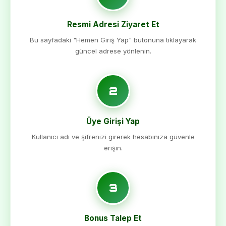
Resmi Adresi Ziyaret Et
Bu sayfadaki "Hemen Giriş Yap" butonuna tıklayarak
güncel adrese yönlenin.
2
Üye Girişi Yap
Kullanıcı adı ve şifrenizi girerek hesabınıza güvenle
erişin.
3
Bonus Talep Et