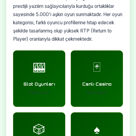
prestijli yazılım sağlayıcılarıyla kurduğu ortaklıklar
sayesinde 5.000'i aşkın oyun sunmaktadır. Her oyun
kategorisi, farklı oyuncu profillerine hitap edecek
şekilde tasarlanmış olup yüksek RTP (Return to
Player) oranlarıyla dikkat çekmektedir.
🎰
🃏
Slot Oyunları
Canlı Casino
3.500+ Slot
500+ Masa
🎲
♠️