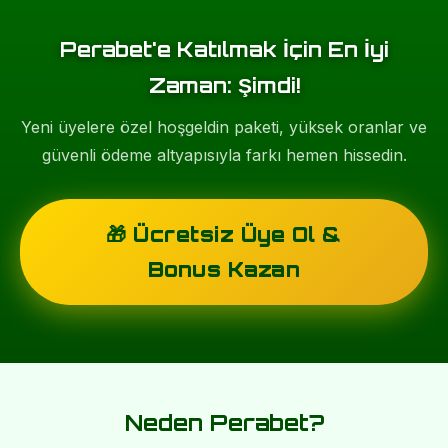
Perabet'e Katılmak İçin En İyi
Zaman: Şimdi!
Yeni üyelere özel hoşgeldin paketi, yüksek oranlar ve
güvenli ödeme altyapısıyla farkı hemen hissedin.
🎁 Ücretsiz Üye Ol &
Bonus Kazan
Neden Perabet?