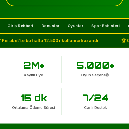
Giriş Rehberi
Bonuslar
Oyunlar
Spor Bahisleri
Perabet'te bu hafta 12.500+ kullanıcı kazandı
Ca
2M+
5.000+
Kayıtlı Üye
Oyun Seçeneği
15 dk
7/24
Ortalama Ödeme Süresi
Canlı Destek