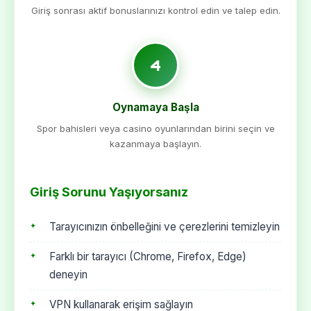
Giriş sonrası aktif bonuslarınızı kontrol edin ve talep edin.
4
Oynamaya Başla
Spor bahisleri veya casino oyunlarından birini seçin ve
kazanmaya başlayın.
Giriş Sorunu Yaşıyorsanız
Tarayıcınızın önbelleğini ve çerezlerini temizleyin
Farklı bir tarayıcı (Chrome, Firefox, Edge)
deneyin
VPN kullanarak erişim sağlayın