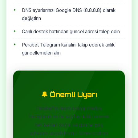
DNS ayarlarınızı Google DNS (8.8.8.8) olarak
değiştirin
Canlı destek hattından güncel adresi talep edin
Perabet Telegram kanalını takip ederek anlık
güncellemeleri alın
🔔 Önemli Uyarı
Perabet'in resmi sosyal medya
hesaplarını ve bu sayfayı takip ederek
her zaman doğru ve güncel giriş
adresine ulaşabilirsiniz. Sahte sitelere