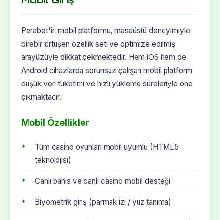
Mobil Giriş
Perabet'in mobil platformu, masaüstü deneyimiyle
birebir örtüşen özellik seti ve optimize edilmiş
arayüzüyle dikkat çekmektedir. Hem iOS hem de
Android cihazlarda sorunsuz çalışan mobil platform,
düşük veri tüketimi ve hızlı yükleme süreleriyle öne
çıkmaktadır.
Mobil Özellikler
Tüm casino oyunları mobil uyumlu (HTML5
teknolojisi)
Canlı bahis ve canlı casino mobil desteği
Biyometrik giriş (parmak izi / yüz tanıma)