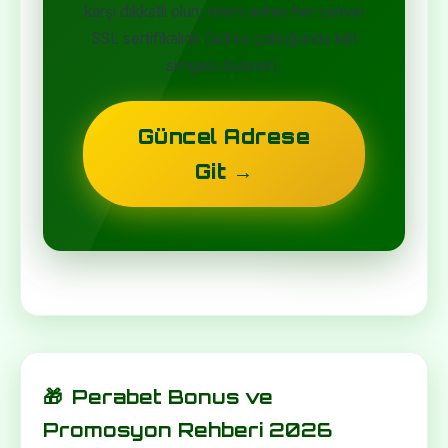
karşı dikkatli olun; resmi adres her zaman
SSL sertifikalıdır (adres çubuğunda kilit
simgesi bulunur).
Güncel Adrese
Git →
🎁
Perabet Bonus ve
Promosyon Rehberi 2026