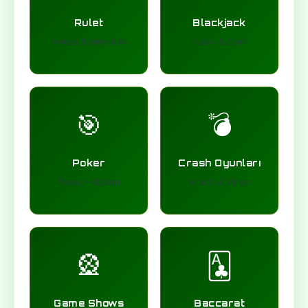
Rulet
Blackjack
Avrupa & Amerikan
Klasik & Canlı
🎯
💣
Poker
Crash Oyunları
Texas Hold'em
Aviator & Mines
🎡
🃑
Game Shows
Baccarat