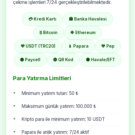
çekme işlemleri 7/24 gerçekleştirilebilmektedir.
💳 Kredi Kartı
🏦 Banka Havalesi
₿ Bitcoin
🔷 Ethereum
💜 USDT (TRC20)
📱 Papara
💚 Pep
🟡 Paycell
🔵 QR Kod
🟠 Havale/EFT
Para Yatırma Limitleri
Minimum yatırım tutarı: 50 ₺
Maksimum günlük yatırım: 100.000 ₺
Kripto para ile minimum yatırım: 10 USDT
Papara ile anlık yatırım: 7/24 aktif