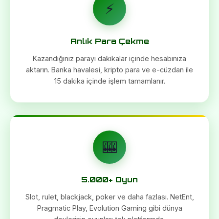
⚡
Anlık Para Çekme
Kazandığınız parayı dakikalar içinde hesabınıza
aktarın. Banka havalesi, kripto para ve e-cüzdan ile
15 dakika içinde işlem tamamlanır.
🎰
5.000+ Oyun
Slot, rulet, blackjack, poker ve daha fazlası. NetEnt,
Pragmatic Play, Evolution Gaming gibi dünya