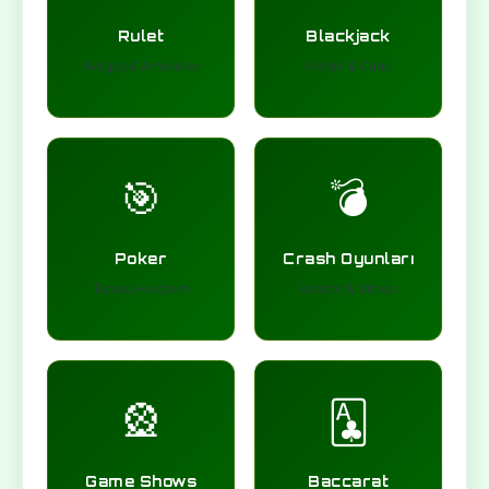
Rulet
Blackjack
Avrupa & Amerikan
Klasik & Canlı
🎯
💣
Poker
Crash Oyunları
Texas Hold'em
Aviator & Mines
🎡
🃑
Game Shows
Baccarat