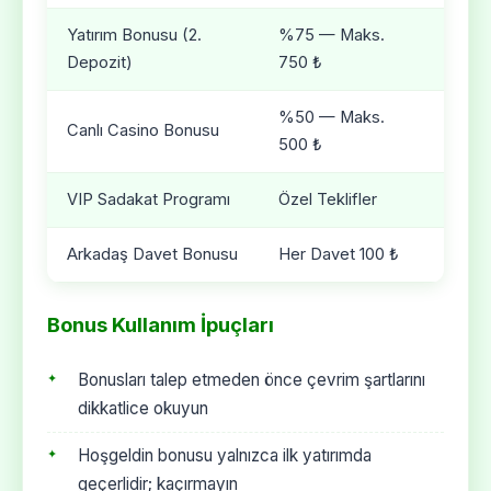
Yatırım Bonusu (2.
%75 — Maks.
28x
Depozit)
750 ₺
%50 — Maks.
Canlı Casino Bonusu
35x
500 ₺
VIP Sadakat Programı
Özel Teklifler
Koşul
Arkadaş Davet Bonusu
Her Davet 100 ₺
15x
Bonus Kullanım İpuçları
Bonusları talep etmeden önce çevrim şartlarını
dikkatlice okuyun
Hoşgeldin bonusu yalnızca ilk yatırımda
geçerlidir; kaçırmayın