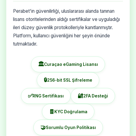
Perabet'in güvenilirliği, uluslararası alanda tanınan
lisans otoritelerinden aldığı sertifikalar ve uyguladığı
ileri düzey güvenlik protokolleriyle kanıtlanmıştır.
Platform, kullanıcı güvenliğini her şeyin önünde
tutmaktadır.
🏛️
Curaçao eGaming Lisansı
🔒
256-bit SSL Şifreleme
✅
🔐
RNG Sertifikası
2FA Desteği
🧾
KYC Doğrulama
🤝
Sorumlu Oyun Politikası