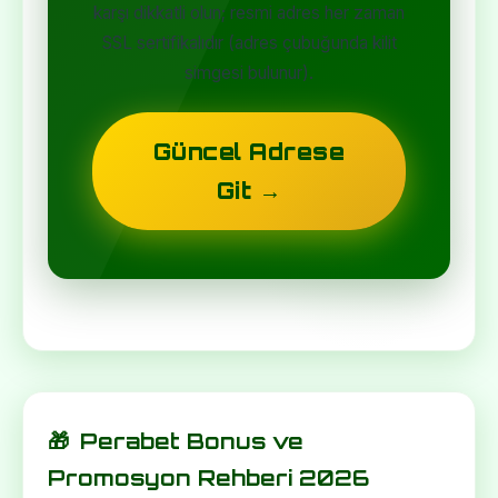
karşı dikkatli olun; resmi adres her zaman
SSL sertifikalıdır (adres çubuğunda kilit
simgesi bulunur).
Güncel Adrese
Git →
🎁
Perabet Bonus ve
Promosyon Rehberi 2026