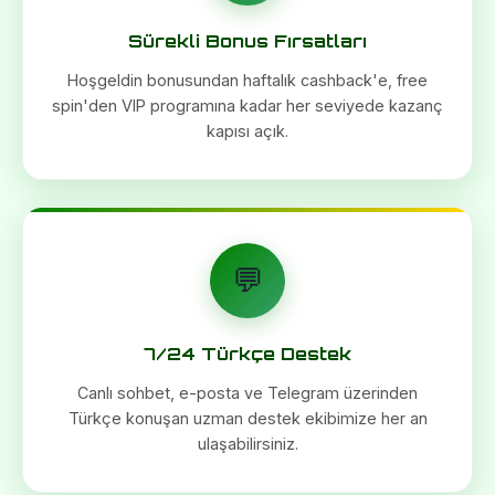
Sürekli Bonus Fırsatları
Hoşgeldin bonusundan haftalık cashback'e, free
spin'den VIP programına kadar her seviyede kazanç
kapısı açık.
💬
7/24 Türkçe Destek
Canlı sohbet, e-posta ve Telegram üzerinden
Türkçe konuşan uzman destek ekibimize her an
ulaşabilirsiniz.