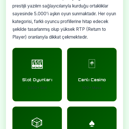
prestijli yazılım sağlayıcılarıyla kurduğu ortaklıklar
sayesinde 5.000'i aşkın oyun sunmaktadır. Her oyun
kategorisi, farklı oyuncu profillerine hitap edecek
şekilde tasarlanmış olup yüksek RTP (Return to
Player) oranlarıyla dikkat çekmektedir.
🎰
🃏
Slot Oyunları
Canlı Casino
3.500+ Slot
500+ Masa
🎲
♠️