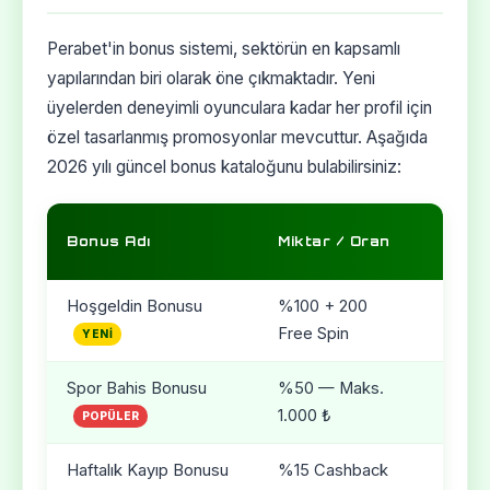
Perabet'in bonus sistemi, sektörün en kapsamlı
yapılarından biri olarak öne çıkmaktadır. Yeni
üyelerden deneyimli oyunculara kadar her profil için
özel tasarlanmış promosyonlar mevcuttur. Aşağıda
2026 yılı güncel bonus kataloğunu bulabilirsiniz:
Çevr
Bonus Adı
Miktar / Oran
Şartı
Hoşgeldin Bonusu
%100 + 200
30x
Free Spin
YENİ
Spor Bahis Bonusu
%50 — Maks.
25x
1.000 ₺
POPÜLER
Haftalık Kayıp Bonusu
%15 Cashback
10x