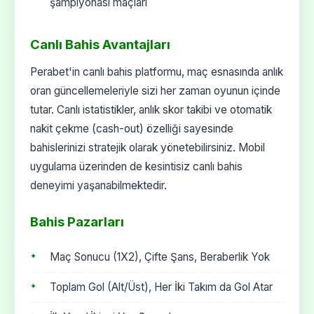
şampiyonası maçları
Canlı Bahis Avantajları
Perabet'in canlı bahis platformu, maç esnasında anlık
oran güncellemeleriyle sizi her zaman oyunun içinde
tutar. Canlı istatistikler, anlık skor takibi ve otomatik
nakit çekme (cash-out) özelliği sayesinde
bahislerinizi stratejik olarak yönetebilirsiniz. Mobil
uygulama üzerinden de kesintisiz canlı bahis
deneyimi yaşanabilmektedir.
Bahis Pazarları
Maç Sonucu (1X2), Çifte Şans, Beraberlik Yok
Toplam Gol (Alt/Üst), Her İki Takım da Gol Atar