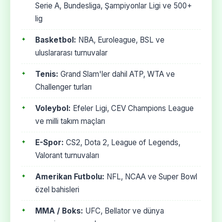
Serie A, Bundesliga, Şampiyonlar Ligi ve 500+
lig
Basketbol:
NBA, Euroleague, BSL ve
uluslararası turnuvalar
Tenis:
Grand Slam'ler dahil ATP, WTA ve
Challenger turları
Voleybol:
Efeler Ligi, CEV Champions League
ve milli takım maçları
E-Spor:
CS2, Dota 2, League of Legends,
Valorant turnuvaları
Amerikan Futbolu:
NFL, NCAA ve Super Bowl
özel bahisleri
MMA / Boks:
UFC, Bellator ve dünya