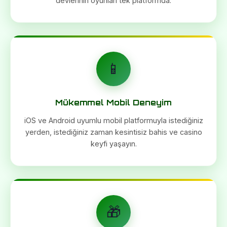
devlerinin oyunları tek platformda.
📱
Mükemmel Mobil Deneyim
iOS ve Android uyumlu mobil platformuyla istediğiniz
yerden, istediğiniz zaman kesintisiz bahis ve casino
keyfi yaşayın.
🎁