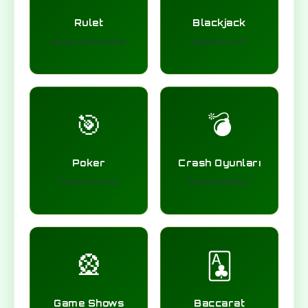
Rulet
Blackjack
Avrupa & Amerikan
Klasik & Canlı
🎯
💣
Poker
Crash Oyunları
Texas Hold'em
Aviator & Mines
🎡
🃑
Game Shows
Baccarat