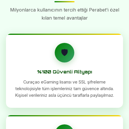
Milyonlarca kullanıcının tercih ettiği Perabet'i özel
kılan temel avantajlar
🛡️
%100 Güvenli Altyapı
Curaçao eGaming lisansı ve SSL şifreleme
teknolojisiyle tüm işlemleriniz tam güvence altında.
Kişisel verileriniz asla üçüncü taraflarla paylaşılmaz.