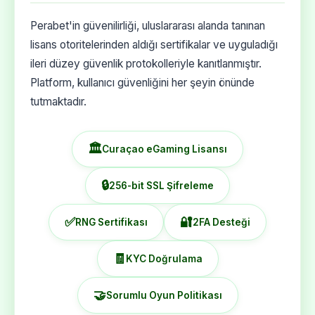
Perabet'in güvenilirliği, uluslararası alanda tanınan
lisans otoritelerinden aldığı sertifikalar ve uyguladığı
ileri düzey güvenlik protokolleriyle kanıtlanmıştır.
Platform, kullanıcı güvenliğini her şeyin önünde
tutmaktadır.
🏛️
Curaçao eGaming Lisansı
🔒
256-bit SSL Şifreleme
✅
🔐
RNG Sertifikası
2FA Desteği
🧾
KYC Doğrulama
🤝
Sorumlu Oyun Politikası