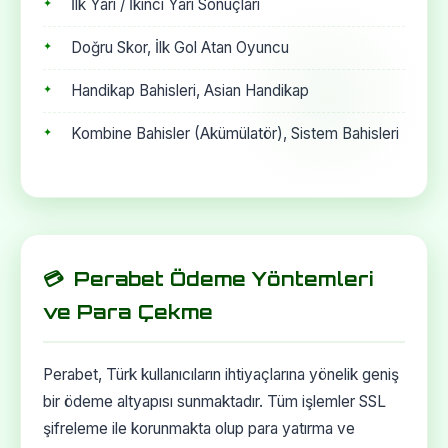
İlk Yarı / İkinci Yarı Sonuçları
Doğru Skor, İlk Gol Atan Oyuncu
Handikap Bahisleri, Asian Handikap
Kombine Bahisler (Akümülatör), Sistem Bahisleri
💳
Perabet Ödeme Yöntemleri
ve Para Çekme
Perabet, Türk kullanıcıların ihtiyaçlarına yönelik geniş
bir ödeme altyapısı sunmaktadır. Tüm işlemler SSL
şifreleme ile korunmakta olup para yatırma ve