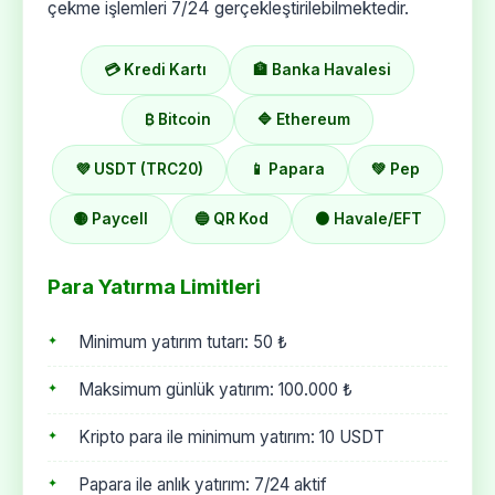
çekme işlemleri 7/24 gerçekleştirilebilmektedir.
💳 Kredi Kartı
🏦 Banka Havalesi
₿ Bitcoin
🔷 Ethereum
💜 USDT (TRC20)
📱 Papara
💚 Pep
🟡 Paycell
🔵 QR Kod
🟠 Havale/EFT
Para Yatırma Limitleri
Minimum yatırım tutarı: 50 ₺
Maksimum günlük yatırım: 100.000 ₺
Kripto para ile minimum yatırım: 10 USDT
Papara ile anlık yatırım: 7/24 aktif