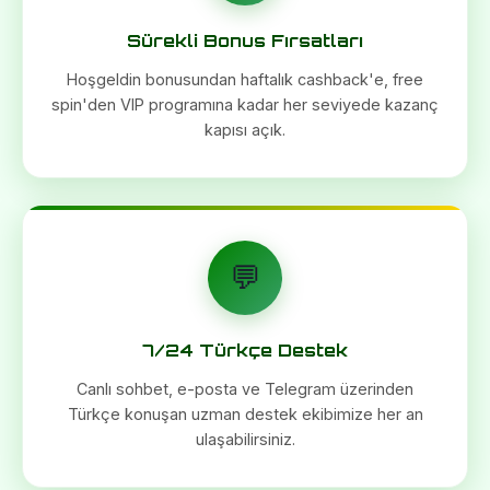
Sürekli Bonus Fırsatları
Hoşgeldin bonusundan haftalık cashback'e, free
spin'den VIP programına kadar her seviyede kazanç
kapısı açık.
💬
7/24 Türkçe Destek
Canlı sohbet, e-posta ve Telegram üzerinden
Türkçe konuşan uzman destek ekibimize her an
ulaşabilirsiniz.