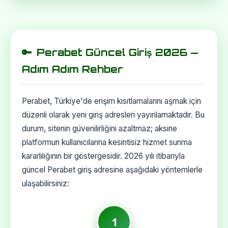
🔑
Perabet Güncel Giriş 2026 —
Adım Adım Rehber
Perabet, Türkiye'de erişim kısıtlamalarını aşmak için
düzenli olarak yeni giriş adresleri yayınlamaktadır. Bu
durum, sitenin güvenilirliğini azaltmaz; aksine
platformun kullanıcılarına kesintisiz hizmet sunma
kararlılığının bir göstergesidir. 2026 yılı itibarıyla
güncel Perabet giriş adresine aşağıdaki yöntemlerle
ulaşabilirsiniz:
1