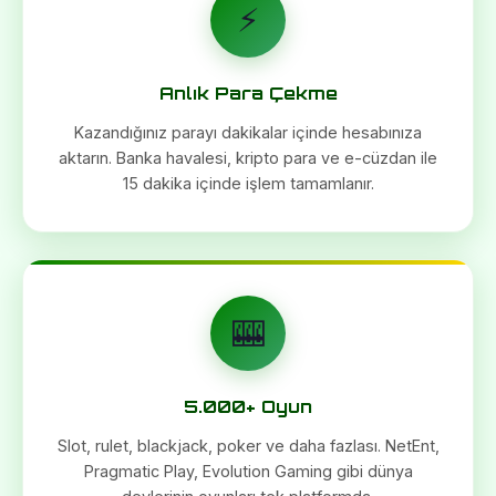
⚡
Anlık Para Çekme
Kazandığınız parayı dakikalar içinde hesabınıza
aktarın. Banka havalesi, kripto para ve e-cüzdan ile
15 dakika içinde işlem tamamlanır.
🎰
5.000+ Oyun
Slot, rulet, blackjack, poker ve daha fazlası. NetEnt,
Pragmatic Play, Evolution Gaming gibi dünya