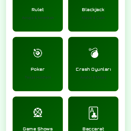
Rulet
Blackjack
Avrupa & Amerikan
Klasik & Canlı
🎯
💣
Poker
Crash Oyunları
Texas Hold'em
Aviator & Mines
🎡
🃑
Game Shows
Baccarat