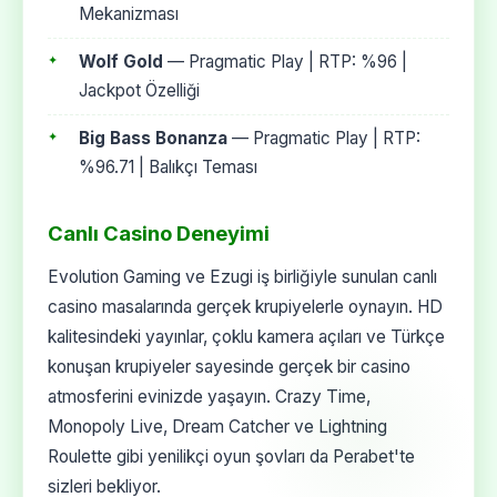
Mekanizması
Wolf Gold
— Pragmatic Play | RTP: %96 |
Jackpot Özelliği
Big Bass Bonanza
— Pragmatic Play | RTP:
%96.71 | Balıkçı Teması
Canlı Casino Deneyimi
Evolution Gaming ve Ezugi iş birliğiyle sunulan canlı
casino masalarında gerçek krupiyelerle oynayın. HD
kalitesindeki yayınlar, çoklu kamera açıları ve Türkçe
konuşan krupiyeler sayesinde gerçek bir casino
atmosferini evinizde yaşayın. Crazy Time,
Monopoly Live, Dream Catcher ve Lightning
Roulette gibi yenilikçi oyun şovları da Perabet'te
sizleri bekliyor.