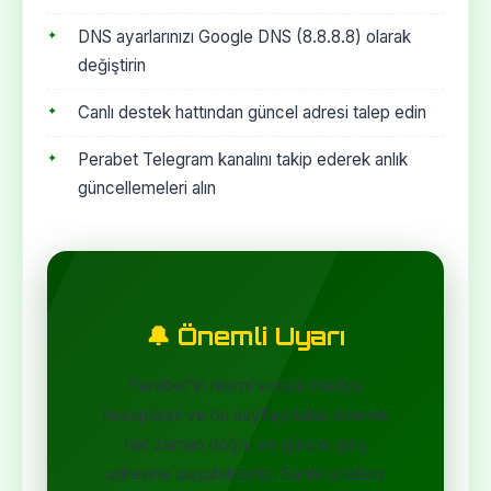
DNS ayarlarınızı Google DNS (8.8.8.8) olarak
değiştirin
Canlı destek hattından güncel adresi talep edin
Perabet Telegram kanalını takip ederek anlık
güncellemeleri alın
🔔 Önemli Uyarı
Perabet'in resmi sosyal medya
hesaplarını ve bu sayfayı takip ederek
her zaman doğru ve güncel giriş
adresine ulaşabilirsiniz. Sahte sitelere