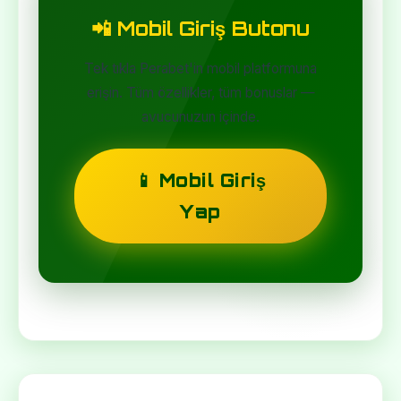
📲 Mobil Giriş Butonu
Tek tıkla Perabet'in mobil platformuna
erişin. Tüm özellikler, tüm bonuslar —
avucunuzun içinde.
📱 Mobil Giriş
Yap