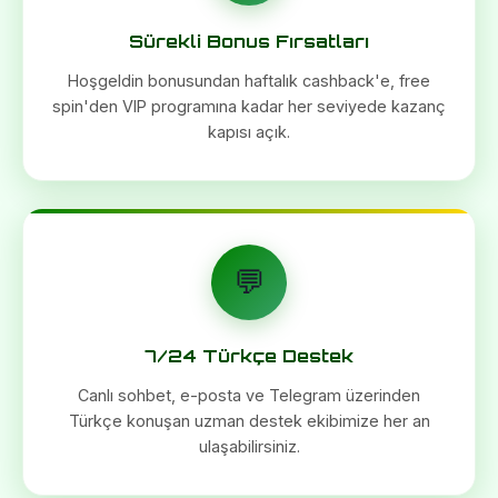
Sürekli Bonus Fırsatları
Hoşgeldin bonusundan haftalık cashback'e, free
spin'den VIP programına kadar her seviyede kazanç
kapısı açık.
💬
7/24 Türkçe Destek
Canlı sohbet, e-posta ve Telegram üzerinden
Türkçe konuşan uzman destek ekibimize her an
ulaşabilirsiniz.