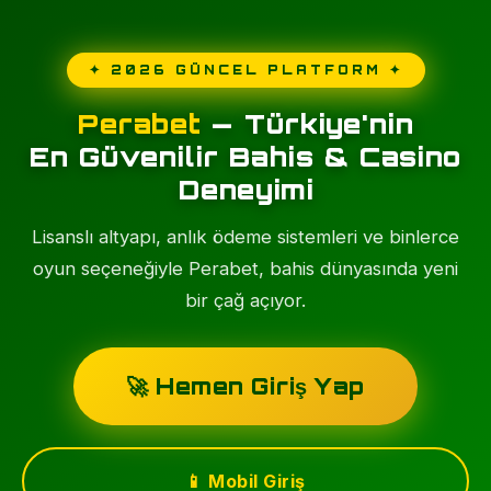
✦ 2026 GÜNCEL PLATFORM ✦
Perabet
— Türkiye'nin
En Güvenilir Bahis & Casino
Deneyimi
Lisanslı altyapı, anlık ödeme sistemleri ve binlerce
oyun seçeneğiyle Perabet, bahis dünyasında yeni
bir çağ açıyor.
🚀 Hemen Giriş Yap
📱 Mobil Giriş